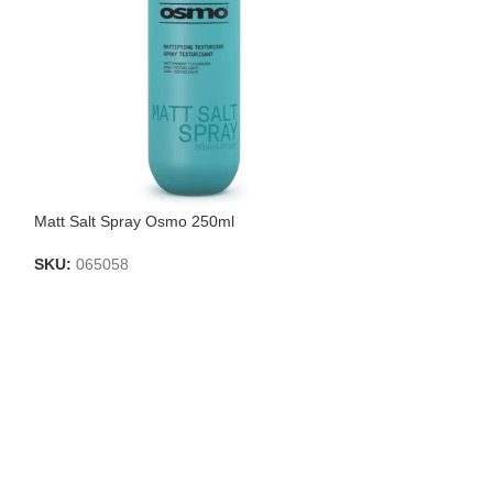
Matt Salt Spray Osmo 250ml
Curl Fluid Osmo 
SKU:
065058
SKU:
065053