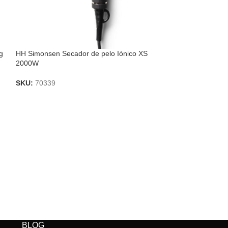
g
HH Simonsen Secador de pelo Iónico XS
HH Simonsen Seca
2000W
viaje MIDI Dryer
SKU:
70339
SKU:
70334
BLOG