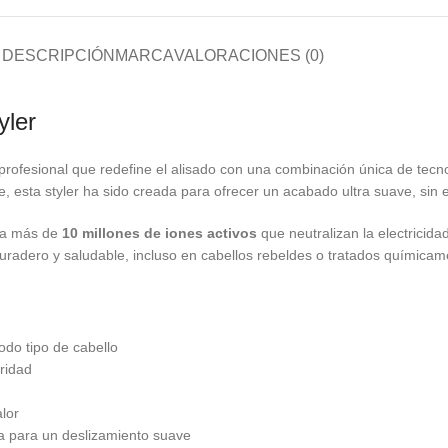
DESCRIPCIÓN
MARCA
VALORACIONES (0)
yler
 profesional que redefine el alisado con una combinación única de tec
, esta styler ha sido creada para ofrecer un acabado ultra suave, sin 
era más de
10 millones de iones activos
que neutralizan la electricidad
radero y saludable, incluso en cabellos rebeldes o tratados químicam
do tipo de cabello
ridad
lor
na para un deslizamiento suave