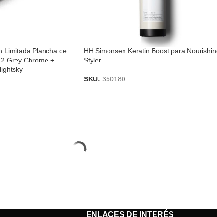
 Limitada Plancha de
HH Simonsen Keratin Boost para Nourishin
MK2 Grey Chrome +
Styler
Nightsky
SKU:
350180
ENLACES DE INTERÉS