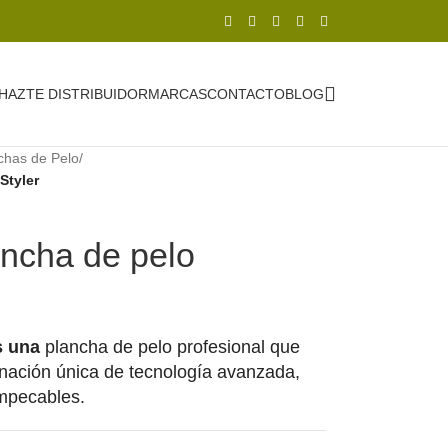
HAZTE DISTRIBUIDOR
MARCAS
CONTACTO
BLOG
chas de Pelo
/
Styler
ncha de pelo
s una
plancha de pelo profesional que
inación única de tecnología avanzada,
impecables.