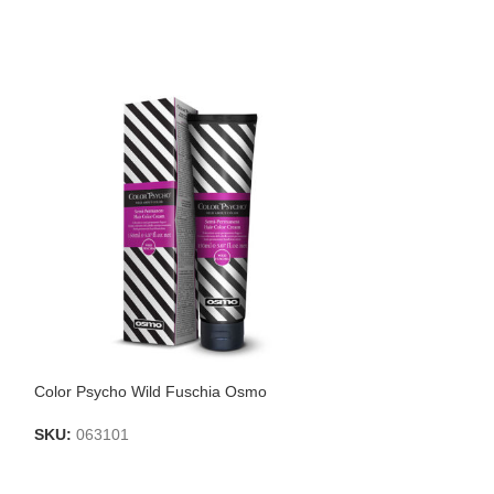
Color Psycho Wild Fuschia Osmo
Matt Salt Spray 
SKU:
063101
SKU:
065058