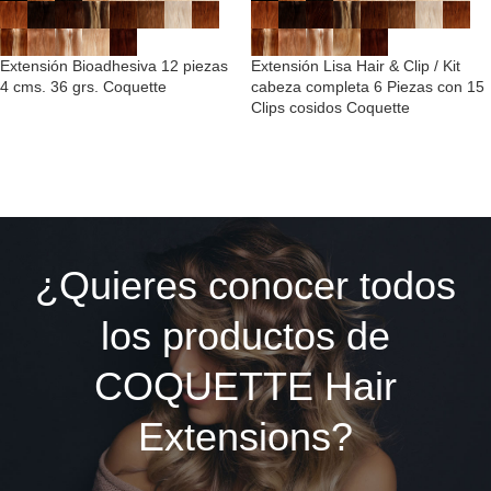
Extensión Bioadhesiva 12 piezas
Extensión Lisa Hair & Clip / Kit
4 cms. 36 grs. Coquette
cabeza completa 6 Piezas con 15
Clips cosidos Coquette
¿Quieres conocer todos
los productos de
COQUETTE Hair
Extensions?