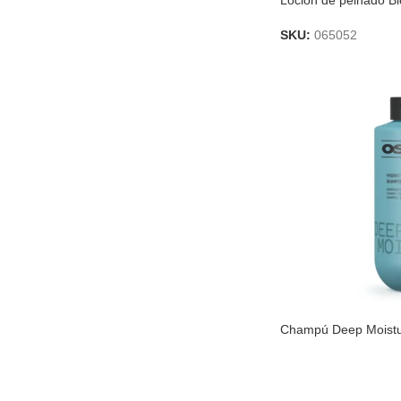
Loción de peinado B
SKU:
065052
Champú Deep Moistu