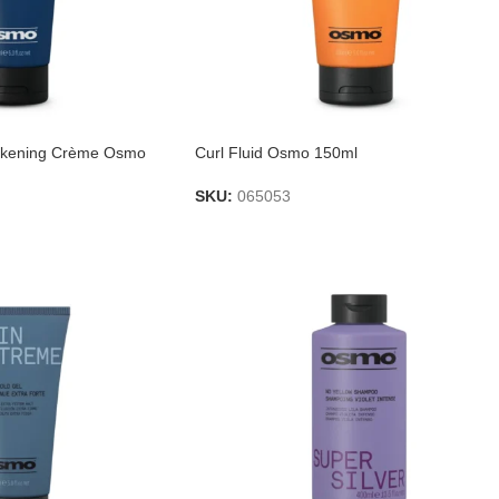
ckening Crème Osmo
Curl Fluid Osmo 150ml
SKU:
065053