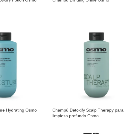
lowdry Potion Osmo
Champú Blinding Shine Osmo
re Hydrating Osmo
Champú Detoxify Scalp Therapy para
limpieza profunda Osmo