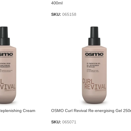
400ml
SKU:
065158
Replenishing Cream
OSMO Curl Revival Re-energising Gel 250
SKU:
065071