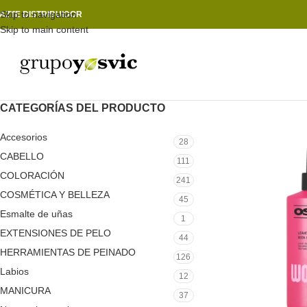
Skip to navigation
AZTE DISTRIBUIDOR
Skip to main content
CATEGORÍAS DEL PRODUCTO
Accesorios
28
CABELLO
111
COLORACIÓN
241
COSMÉTICA Y BELLEZA
45
Esmalte de uñas
1
EXTENSIONES DE PELO
44
HERRAMIENTAS DE PEINADO
126
Labios
12
MANICURA
37