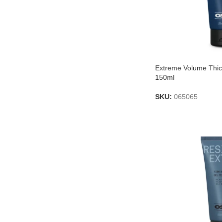
Extreme Volume Thi
150ml
SKU:
065065