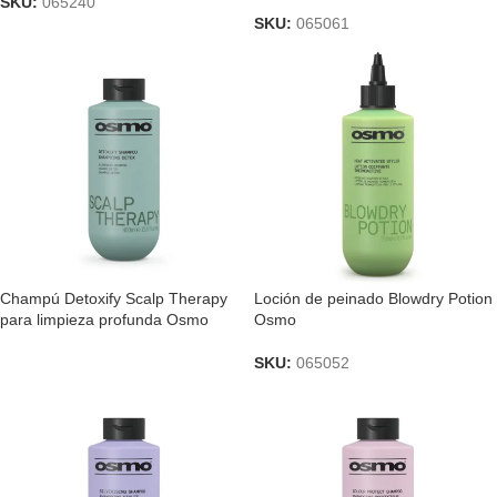
SKU:
065240
SKU:
065061
Champú Detoxify Scalp Therapy
Loción de peinado Blowdry Potion
para limpieza profunda Osmo
Osmo
SKU:
065052